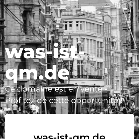
was-ist-
qm.de
Ce domaine est en vente -
Profitez de cette opportunité !
was-ist-qm.de