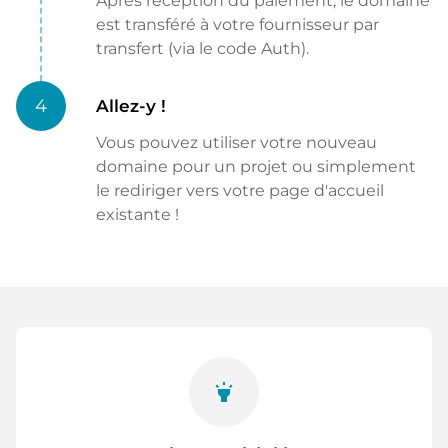
Après réception du paiement, le domaine
est transféré à votre fournisseur par
transfert (via le code Auth).
4
Allez-y !
Vous pouvez utiliser votre nouveau
domaine pour un projet ou simplement
le rediriger vers votre page d'accueil
existante !
highlight