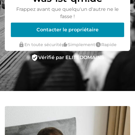
Frappez avant que quelqu'un d'autre ne le
fasse !
Contacter le propriétaire
lock
thumb_up_alt
watch_later
En toute sécurité
Simplement
Rapide
verified_user
Vérifié par ELITEDOMAINS