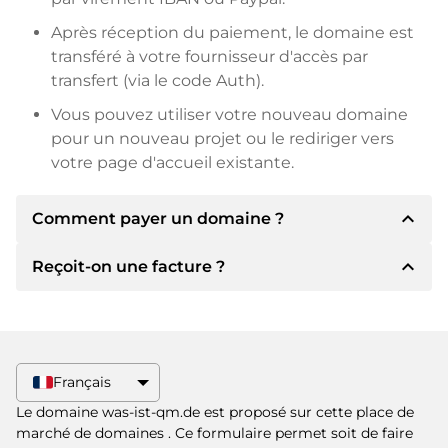
Après réception du paiement, le domaine est
transféré à votre fournisseur d'accès par
transfert (via le code Auth).
Vous pouvez utiliser votre nouveau domaine
pour un nouveau projet ou le rediriger vers
votre page d'accueil existante.
expand_less
Comment payer un domaine ?
expand_less
Reçoit-on une facture ?
Après un accord, le titulaire vous
communiquera les détails du paiement. Le
titulaire vous communiquera alors les détails
Oui, le vendeur vous enverra une facture en
bancaires SEPA et, si vous le souhaitez, vous
bonne et due forme. Si le prix d'achat est plus
proposera Paypal ou d'autres méthodes de
élevé, vous recevrez également un contrat de
Français
paiement.
vente supplémentaire si vous le souhaitez.
Le domaine was-ist-qm.de est proposé sur cette place de
Veuillez toujours mentionner le nom de
marché de domaines
. Ce formulaire permet soit de faire
domaine et le numéro de facture lors du