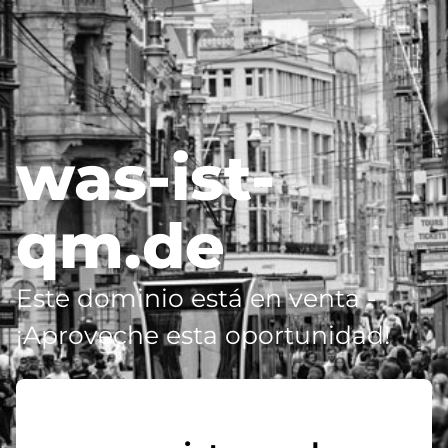
was-ist-
qm.de
Este dominio está en venta -
¡Aproveche esta oportunidad!