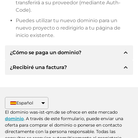
transferirá a su proveedor (mediante Auth-
Code).
Puedes utilizar tu nuevo dominio para un
nuevo proyecto o redirigirlo a tu página de
inicio existente.
expand_less
¿Cómo se paga un dominio?
expand_less
¿Recibiré una factura?
Tras llegar a un acuerdo, el propietario le
informará de los detalles del pago. A
continuación, el propietario le facilitará los datos
Sí, el vendedor le enviará la factura
bancarios SEPA y, si lo desea, también le ofrecerá
correspondiente. Para precios de compra
Paypal u otros métodos de pago.
superiores, también recibirá un contrato de
Español
compra adicional si lo solicita.
Indique siempre el nombre de dominio y el
El dominio was-ist-qm.de se ofrece en este mercado
número de factura al realizar la transferencia.
dominio
. A través de este formulario, puede enviar una
oferta para comprar el dominio o ponerse en contacto
directamente con la persona responsable. Todas las