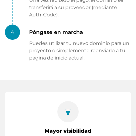
Una vez recibido el pago, el dominio se
transferirá a su proveedor (mediante
Auth-Code).
4
Póngase en marcha
Puedes utilizar tu nuevo dominio para un
proyecto o simplemente reenviarlo a tu
página de inicio actual.
highlight
Mayor visibilidad